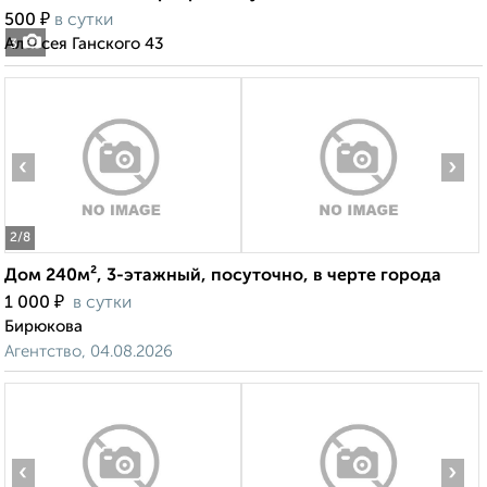
₽
500
в сутки
Алексея Ганского 43
3
‹
›
2
/8
Дом 240м², 3-этажный, посуточно, в черте города
₽
1 000
в сутки
Бирюкова
Агентство, 04.08.2026
‹
›