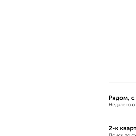
Рядом, с
Недалеко о
2-к квар
Поиск по с