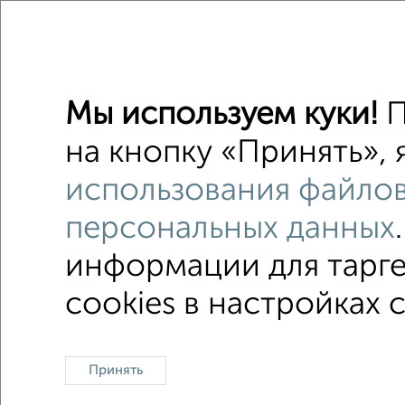
на улиц
Со стир
Мы используем куки!
П
С конди
на кнопку «Принять», 
в малоэ
использования файлов
площадь
персональных данных
информации для тарге
cookies в настройках 
Однокомнатные
Двухкомнатные
3‑комн
Контакты
Политика конфиденциальности
Поль
Принять
О проекте
Реклама на портале
Новос