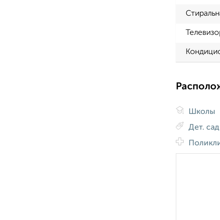
Стиральн
Телевизо
Кондици
Располо
Школы
Дет. са
Поликл