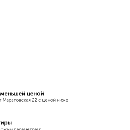
 меньшей ценой
т Маратовская 22 с ценой ниже
тиры
хожим параметрам: