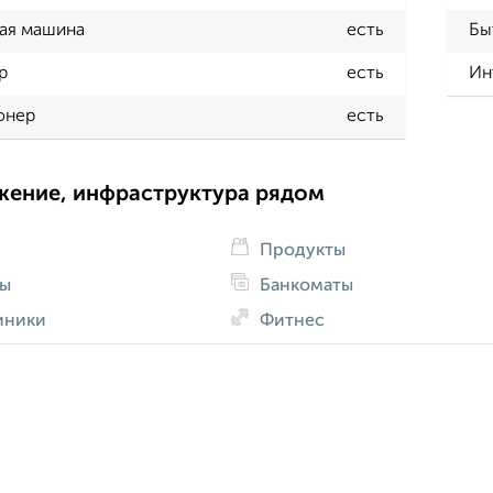
ая машина
есть
Бы
р
есть
Ин
онер
есть
жение, инфраструктура рядом
Продукты
ды
Банкоматы
иники
Фитнес