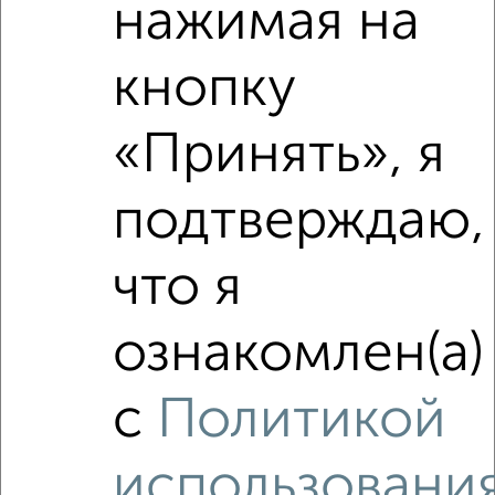
нажимая на
кнопку
‹
›
«Принять», я
2
/3
подтверждаю,
1-к квартира, на длительный срок, 37м², 2/9 этаж
₽
12 000
в месяц
ЖК Бригантина, Карла Маркса 18А
что я
Агентство, 08.08.2026
ознакомлен(а)
с
Политикой
‹
›
использовани
2
/5