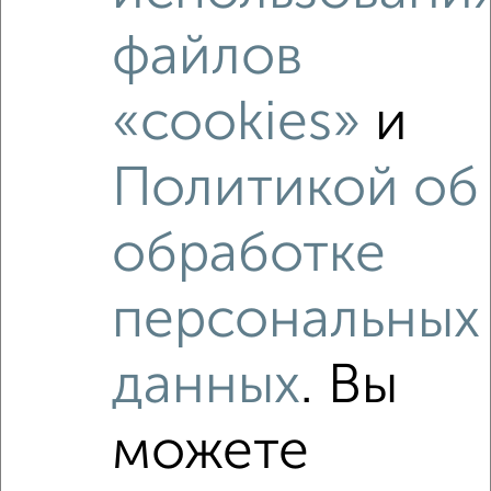
1-к квартира, на длительный срок, 38м², 2/9 этаж
файлов
₽
12 000
в месяц
Сосновый переулок 12
Агентство, 08.08.2026
«cookies»
и
Политикой об
‹
›
обработке
персональных
2
/4
1-к квартира, на длительный срок, 35м², 3/5 этаж
₽
данных
. Вы
11 000
в месяц
мкр. 10-й микрорайон, Красных Партизан 9
Агентство, 08.08.2026
можете
Виртуальные 3D-туры по интересным