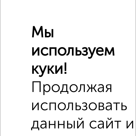
Мы
Рядом, с меньшей ценой
Недалеко от Крупской 15 с ценой ниже
используем
куки!
‹
›
Продолжая
2
/2
использовать
1-к квартира, на длительный срок, 45м², 5/19 этаж
₽
11 000
в месяц
данный сайт и
9
Агентство, 08.08.2026