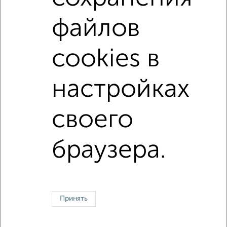
с хорошим ремонтом
не первый этаж
файлов
не последний этаж
в малоэтажном доме
cookies в
с балконом
с центральным отоплением
площадью до 40 м²
настройках
↑ НАВЕРХ К МЕНЮ
своего
Однокомнатные
Двухкомнатные
3‑комнатные
Квартиры студии
Без посредников
На длительный срок
На сутки
Без мебели
браузера.
Контакты
Политика конфиденциальности
Пользовательское соглашение
Ялта, улица Боткинская 13а
© 2015–2026
Сайт-доска объявлений недвижимости
О проекте
Принять
Реклама на портале
Новости
Статьи
Блог
Риэлторы
Агентства
Застройщики
Ипотечный калькулятор
Консультации по недвижимости
Разместить объявление