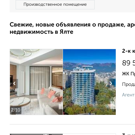
Производственное помещение
Свежие, новые объявления о продаже, а
недвижимость в Ялте
2-к 
89 
ЖК П
‹
›
Прода
Агент
2
/10