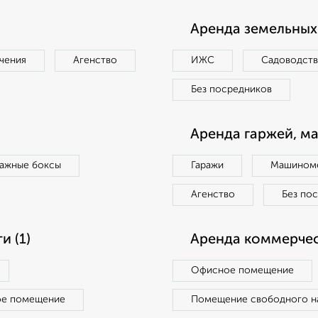
Аренда земельных 
чения
Агенство
ИЖС
Садоводст
Без посредников
Аренда гаржей, м
ражные боксы
Гаражи
Машиноме
Агенство
Без по
 (1)
Аренда коммерчес
Офисное помещение
ое помещение
Помещение свободного н