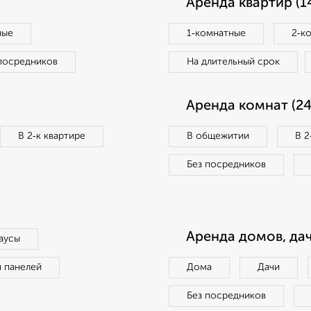
Аренда квартир (1
ные
1‑комнатные
2‑к
посредников
На длительный срок
Аренда комнат (24
В 2‑к квартире
В общежитии
В 2
Без посредников
Аренда домов, дач
аусы
п панелей
Дома
Дачи
Без посредников