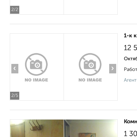
2
/2
1-к 
12 
Октяб
‹
›
Работ
Агент
2
/5
Комн
1 3