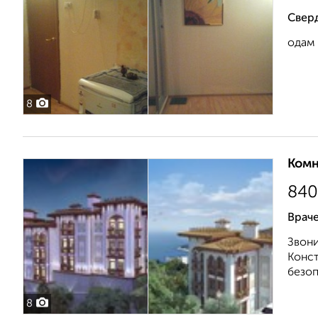
Свер
одам 
8
Комн
840
Врач
Звон
Конст
безоп
8