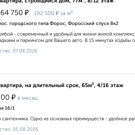
квартира, строящийся дом, 77м², 8/12 этаж
₽
764 750
₽
192 500
за м²
пос. городского типа Форос, Форосский спуск 8к2
ибой - современный и удобный для жизни жилой комплекс
дками и паркингом для Вашего авто. В 15 минутах ходьбы 
ство, 07.08.2026
квартира, на длительный срок, 65м², 4/16 этаж
₽
000
в месяц
я 16/1
 сантехника. Одно из основных преимуществ - удобное ра
ство, 05.08.2026