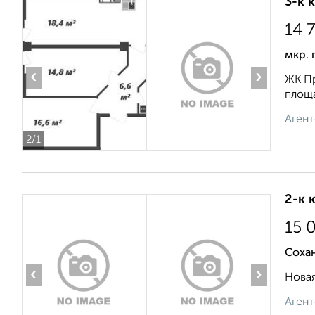
3-к 
14 
мкр. 
‹
›
ЖК Пр
площа
Агент
2
/1
2-к 
15 
Сохан
‹
›
Новая
Агент