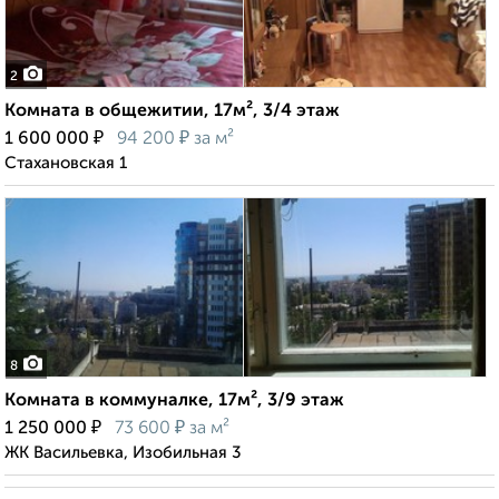
2
Комната в общежитии, 17м², 3/4 этаж
₽
₽
1 600 000
94 200
за м²
Стахановская 1
8
Комната в коммуналке, 17м², 3/9 этаж
₽
₽
1 250 000
73 600
за м²
ЖК Васильевка, Изобильная 3