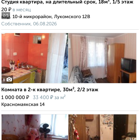
Студия квартира, на длительный срок, 18м², 1/5 этаж
₽
20
в месяц
2
/5
мкр. 10-й микрорайон, Лукомского 12В
Собственник, 06.08.2026
8
Комната в 2-к квартире, 30м², 2/2 этаж
₽
₽
1 000 000
33 400
за м²
Красномаякская 14