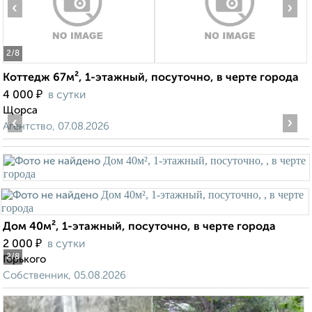
‹
›
2
/8
Коттедж 67м², 1-этажный, посуточно, в черте города
₽
4 000
в сутки
Щорса
‹
›
Агентство, 07.08.2026
Дом 40м², 1-этажный, посуточно, в черте города
₽
2 000
в сутки
2
/8
Горького
Собственник, 05.08.2026