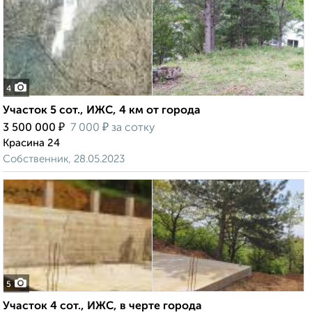
4
Участок 5 сот., ИЖС, 4 км от города
₽
₽
3 500 000
7 000
за сотку
Красина 24
Собственник, 28.05.2023
5
Участок 4 сот., ИЖС, в черте города