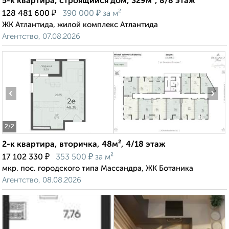
5-к квартира, строящийся дом, 329м², 8/8 этаж
₽
₽
128 481 600
390 000
за м²
ЖК Атлантида, жилой комплекс Атлантида
Агентство, 07.08.2026
‹
›
2
/2
2-к квартира, вторичка, 48м², 4/18 этаж
₽
₽
17 102 330
353 500
за м²
мкр. пос. городского типа Массандра, ЖК Ботаника
Агентство, 08.08.2026