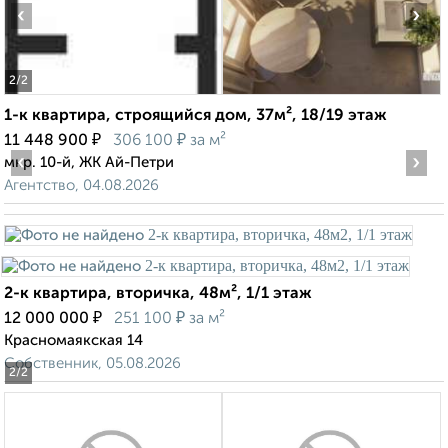
‹
›
2
/2
1-к квартира, строящийся дом, 37м², 18/19 этаж
₽
₽
11 448 900
306 100
за м²
‹
›
мкр. 10-й, ЖК Ай-Петри
Агентство, 04.08.2026
2-к квартира, вторичка, 48м², 1/1 этаж
₽
₽
12 000 000
251 100
за м²
Красномаякская 14
Собственник, 05.08.2026
2
/2