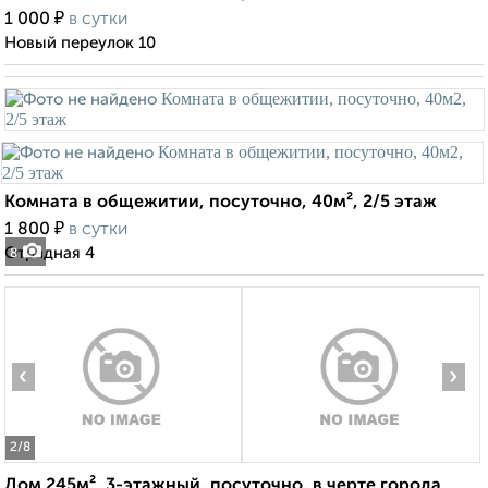
₽
1 000
в сутки
Новый переулок 10
Комната в общежитии, посуточно, 40м², 2/5 этаж
₽
1 800
в сутки
Отрадная 4
8
‹
›
2
/8
Дом 245м², 3-этажный, посуточно, в черте города