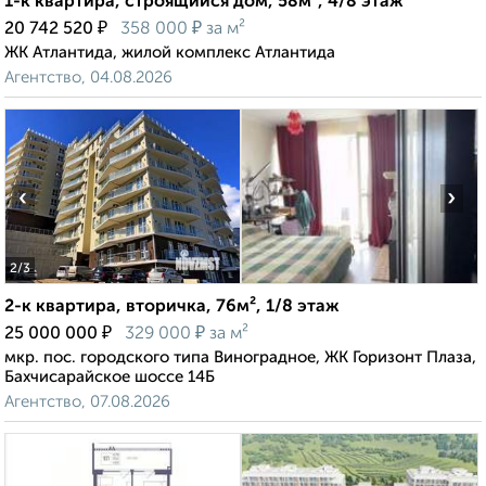
1-к квартира, строящийся дом, 58м², 4/8 этаж
₽
₽
20 742 520
358 000
за м²
ЖК Атлантида, жилой комплекс Атлантида
Агентство, 04.08.2026
‹
›
2
/3
2-к квартира, вторичка, 76м², 1/8 этаж
₽
₽
25 000 000
329 000
за м²
мкр. пос. городского типа Виноградное, ЖК Горизонт Плаза,
Бахчисарайское шоссе 14Б
Агентство, 07.08.2026