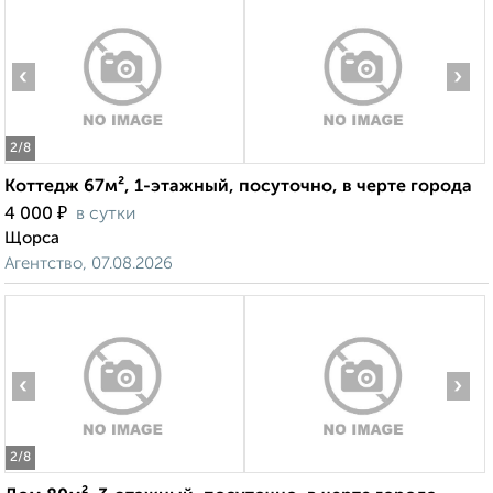
‹
›
2
/8
Коттедж 67м², 1-этажный, посуточно, в черте города
₽
4 000
в сутки
Щорса
Агентство, 07.08.2026
‹
›
2
/8