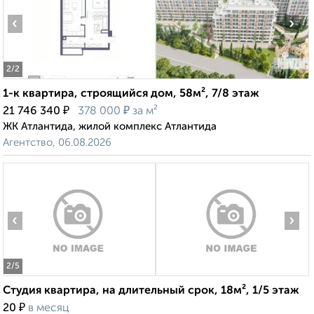
‹
›
2
/2
1-к квартира, строящийся дом, 58м², 7/8 этаж
₽
₽
21 746 340
378 000
за м²
ЖК Атлантида, жилой комплекс Атлантида
Агентство, 06.08.2026
‹
›
2
/5
Студия квартира, на длительный срок, 18м², 1/5 этаж
₽
20
в месяц