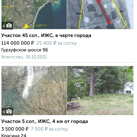
4
Участок 45 сот., ИЖС, в черте города
₽
₽
114 000 000
25 400
за сотку
Гурзуфское шоссе 9Б
Агентство, 30.10.2021
4
Участок 5 сот., ИЖС, 4 км от города
₽
₽
3 500 000
7 000
за сотку
Красина 24