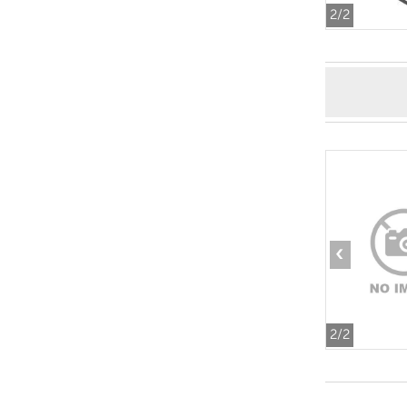
2
/2
‹
2
/2