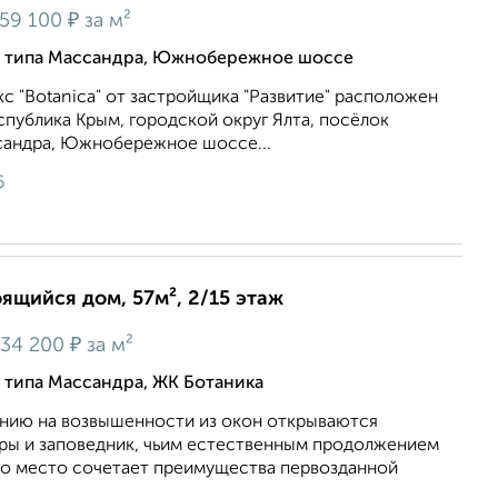
₽
59 100
за м²
го типа Массандра, Южнобережное шоссе
 "Botanica" от застройщика "Развитие" расположен
спублика Крым, городской округ Ялта, посёлок
сандра, Южнобережное шоссе...
6
оящийся дом, 57м², 2/15 этаж
₽
34 200
за м²
о типа Массандра, ЖК Ботаника
нию на возвышенности из окон открываются
оры и заповедник, чьим естественным продолжением
то место сочетает преимущества первозданной