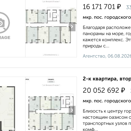
₽
16 171 701
3
мкр. пос. городског
›
Благодаря расположе
панорамы на море, г
кажется комплекс. Э
природы с...
Агентство, 06.08.202
2-к квартира, втор
₽
20 052 692
мкр. пос. городског
›
Близость к центру г
настоящим оазисом о
транспортных узлов п
комф...