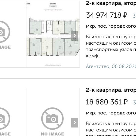
2-к квартира, втор
₽
34 974 718
3
мкр. пос. городског
›
Близость к центру г
настоящим оазисом о
транспортных узлов п
комф...
Агентство, 06.08.202
2-к квартира, втор
₽
18 880 361
3
мкр. пос. городског
›
Близость к центру г
настоящим оазисом о