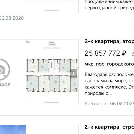
продолжением кажетс
первозданной природы
06.08.2026
2-к квартира, втор
₽
25 857 772
3
мкр. пос. городског
›
Благодаря расположе
панорамы на море, г
кажется комплекс. Э
природы с...
Агентство, 06.08.202
2-к квартира, стр