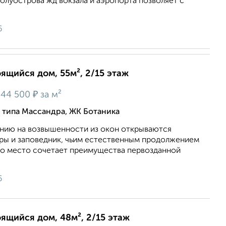
олуострова жд вокзала и аэропорта позволяет с
6
оящийся дом, 55м², 2/15 этаж
₽
44 500
за м²
о типа Массандра, ЖК Ботаника
нию на возвышенности из окон открываются
оры и заповедник, чьим естественным продолжением
то место сочетает преимущества первозданной
6
оящийся дом, 48м², 2/15 этаж