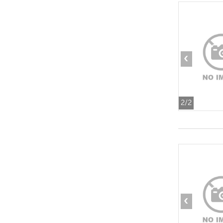
‹
2
/2
‹