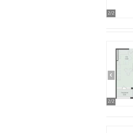
2
/2
‹
2
/2