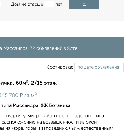
Дом не старше
лет
а Массандра, 72 объявлений в Ялте
Сортировка:
ичка, 60м², 2/15 этаж
₽
345 700
за м²
о типа Массандра, ЖК Ботаника
ю квартиру, микрорайон пос. городского типа
я расположению на возвышенности из окон
ы на море, горы и заповедник, чьим естественным