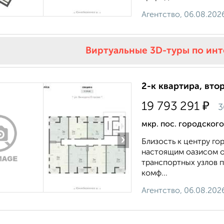
Агентство, 06.08.202
Виртуальные 3D-туры по ин
2-к квартира, втор
₽
19 793 291
3
мкр. пос. городског
›
Близость к центру г
настоящим оазисом о
транспортных узлов п
комф...
Агентство, 06.08.202