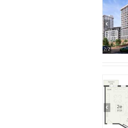
‹
2
/2
‹