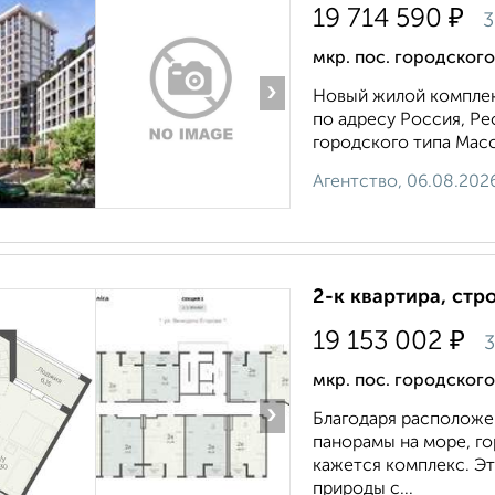
₽
19 714 590
3
мкр. пос. городско
›
Новый жилой комплекс
по адресу Россия, Ре
городского типа Мас
Агентство, 06.08.202
2-к квартира, стр
₽
19 153 002
3
мкр. пос. городског
›
Благодаря расположе
панорамы на море, г
кажется комплекс. Э
природы с...