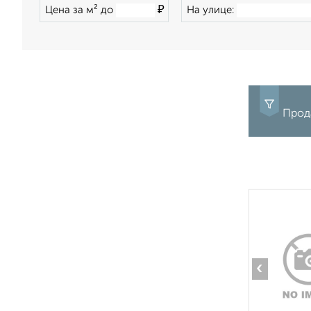
₽
Цена за м² до
На улице:
Прода
‹