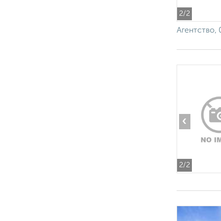
2
/2
Агентство, 
‹
2
/2