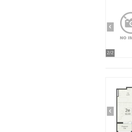
‹
2
/2
‹