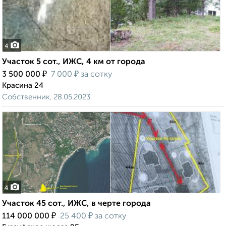
4
Участок 5 сот., ИЖС, 4 км от города
₽
₽
3 500 000
7 000
за сотку
Красина 24
Собственник, 28.05.2023
4
Участок 45 сот., ИЖС, в черте города
₽
₽
114 000 000
25 400
за сотку