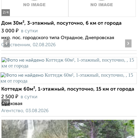
2
/4
Дом 30м², 3-этажный, посуточно, 6 км от города
₽
3 000
в сутки
мкр. пос. городского типа Отрадное, Днепровская
‹
›
Собственник, 02.08.2026
Коттедж 60м², 1-этажный, посуточно, 15 км от города
₽
2 500
в сутки
2
/8
Ореховая
Агентство, 03.08.2026