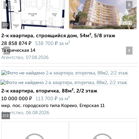
‹
›
2
/2
2-к квартира, строящийся дом, 54м², 5/8 этаж
₽
₽
28 858 874
538 700
за м²
‹
›
Таврическая 14
Агентство, 07.08.2026
2-к квартира, вторичка, 88м², 2/2 этаж
₽
₽
10 000 000
113 700
за м²
мкр. пос. городского типа Кореиз, Егерская 11
Агентство, 06.08.2026
2
/2