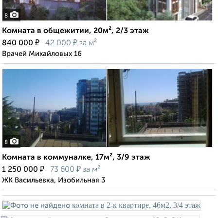
8
Комната в общежитии, 20м², 2/3 этаж
₽
₽
840 000
42 000
за м²
Врачей Михайловых 16
8
Комната в коммуналке, 17м², 3/9 этаж
₽
₽
1 250 000
73 600
за м²
ЖК Васильевка, Изобильная 3