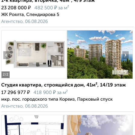
1-к квартира, вторичка, 48м², 4/9 этаж
₽
₽
23 208 000
482 500
за м²
ЖК Роялта, Спендиарова 5
Агентство, 06.08.2026
‹
›
2
/2
Студия квартира, строящийся дом, 41м², 14/19 этаж
₽
₽
17 296 977
418 900
за м²
мкр. пос. городского типа Кореиз, Парковый спуск
Агентство, 06.08.2026