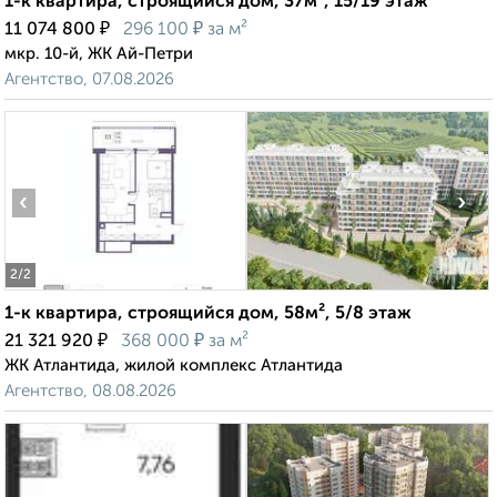
1-к квартира, строящийся дом, 37м², 15/19 этаж
₽
₽
11 074 800
296 100
за м²
мкр. 10-й, ЖК Ай-Петри
Агентство, 07.08.2026
‹
›
2
/2
1-к квартира, строящийся дом, 58м², 5/8 этаж
₽
₽
21 321 920
368 000
за м²
ЖК Атлантида, жилой комплекс Атлантида
Агентство, 08.08.2026