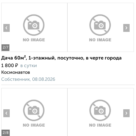
‹
›
2
/7
Дача 60м², 1-этажный, посуточно, в черте города
₽
1 800
в сутки
Космонавтов
Собственник, 08.08.2026
‹
›
2
/8