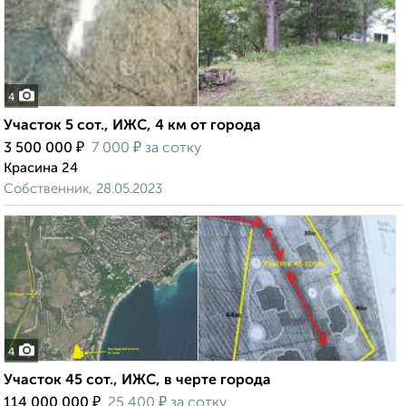
4
Участок 5 сот., ИЖС, 4 км от города
₽
₽
3 500 000
7 000
за сотку
Красина 24
Собственник, 28.05.2023
4
Участок 45 сот., ИЖС, в черте города
₽
₽
114 000 000
25 400
за сотку