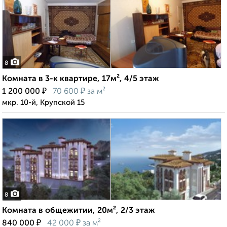
8
Комната в 3-к квартире, 17м², 4/5 этаж
₽
₽
1 200 000
70 600
за м²
мкр. 10-й, Крупской 15
8
Комната в общежитии, 20м², 2/3 этаж
₽
₽
840 000
42 000
за м²