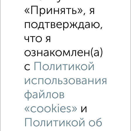
«Принять», я
подтверждаю,
что я
ознакомлен(а)
с
Политикой
использования
файлов
Рядом, с меньшей ценой
«cookies»
и
Недалеко от жилой комплекс Атлантида с ценой ниже
Политикой об