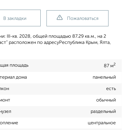
В закладки
Пожаловаться
 III-кв. 2028, общей площадью 87.29 кв.м., на 2
аст" расположен по адресуРеспублика Крым, Ялта,
2
щая площадь
87 м
териал дома
панельный
лкон
есть
монт
обычный
нузел
раздельный
опление
центральное