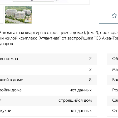
-комнатная квартира в строящемся доме (Дом 2), срок сдачи:
й жилой комплекс "Атлантида" от застройщика "СЗ Аква-Тр
унаров
во комнат
2
Об
2
Ма
ажей в доме
8
Ба
ройки дома
нет данных
Ре
я
строящийся дом
Са
кухни
нет данных
От