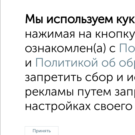
2-к квар
Поиск по с
Мы используем кук
жилой к
нажимая на кнопку
не посл
ознакомлен(а) с
По
в новост
и
Политикой об об
Большие
запретить сбор и 
рекламы путем зап
Однокомнатные
Двухкомнатные
Трехкомна
настройках своего
Принять
Контакты
Политика конфиденциальности
Поль