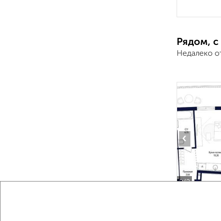
Рядом, с
Недалеко о
‹
2
/2