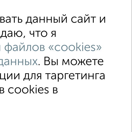
ать данный сайт и
да
не первый этаж
даю, что я
нием
в строящихся домах
 файлов «cookies»
злом
площадью до 90 м²
данных
. Вы можете
ции для таргетинга
↑ НАВЕРХ К МЕНЮ
 cookies в
ка
Без посредников
Вторичное жилье
015–2026
Сайт-доска объявлений недвижимости