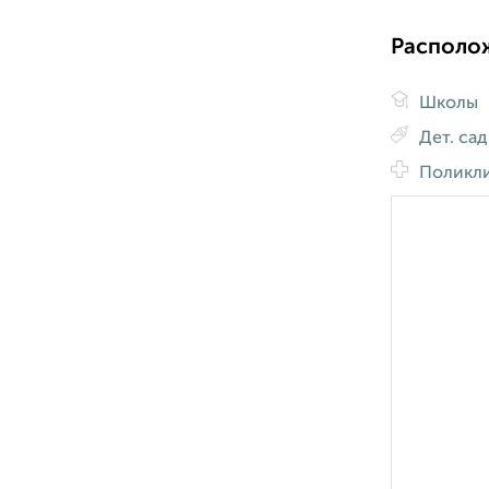
Располо
Школы
Дет. са
Поликл