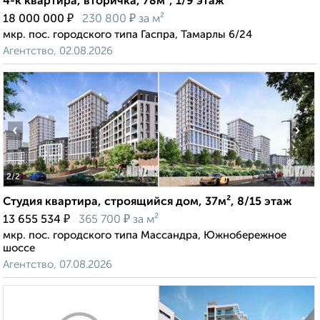
4-к квартира, вторичка, 78м², 1/9 этаж
₽
₽
18 000 000
230 800
за м²
мкр. пос. городского типа Гаспра, Тамарлы 6/24
Агентство, 02.08.2026
‹
›
2
/2
Студия квартира, строящийся дом, 37м², 8/15 этаж
₽
₽
13 655 534
365 700
за м²
мкр. пос. городского типа Массандра, Южнобережное
шоссе
Агентство, 07.08.2026