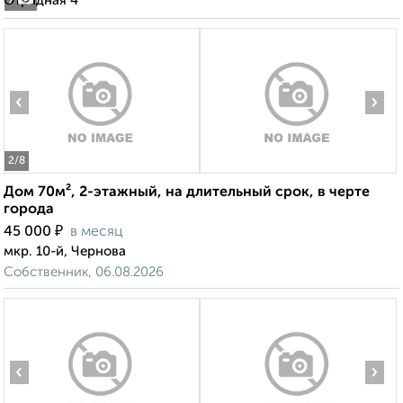
Отрадная 4
7
‹
›
2
/8
Дом 70м², 2-этажный, на длительный срок, в черте
города
₽
45 000
в месяц
мкр. 10-й, Чернова
Собственник, 06.08.2026
‹
›