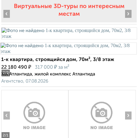
Виртуальные 3D-туры по интересным
‹
›
местам
1-к квартира, строящийся дом, 70м², 3/8 этаж
₽
₽
22 180 490
317 000
за м²
2
/2
ЖК Атлантида, жилой комплекс Атлантида
Агентство, 07.08.2026
‹
›
2
/1