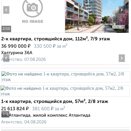
‹
›
2
/10
2-к квартира, строящийся дом, 112м², 7/9 этаж
₽
₽
36 990 000
330 500
за м²
Халтурина 36А
‹
›
Агентство, 07.08.2026
1-к квартира, строящийся дом, 57м², 2/8 этаж
₽
₽
21 613 824
381 600
за м²
2
/2
ЖК Атлантида, жилой комплекс Атлантида
Агентство, 04.08.2026