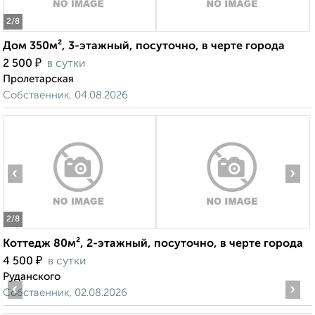
2
/8
Дом 350м², 3-этажный, посуточно, в черте города
₽
2 500
в сутки
Пролетарская
Собственник, 04.08.2026
‹
›
2
/8
Коттедж 80м², 2-этажный, посуточно, в черте города
₽
4 500
в сутки
Руданского
‹
›
Собственник, 02.08.2026