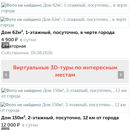
Дом 62м², 1-этажный, посуточно, в черте города
₽
4 900
в сутки
2
/8
Санаторная
Собственник, 05.08.2026
Виртуальные 3D-туры по интересным
‹
›
местам
Дом 150м², 2-этажный, посуточно, 12 км от города
₽
12 000
в сутки