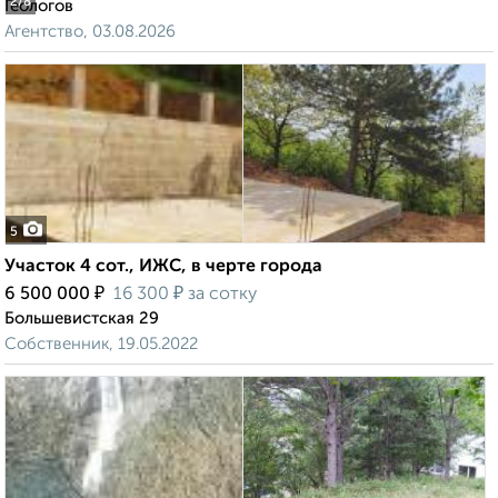
2
/8
Геологов
Агентство, 03.08.2026
5
Участок 4 сот., ИЖС, в черте города
₽
₽
6 500 000
16 300
за сотку
Большевистская 29
Собственник, 19.05.2022