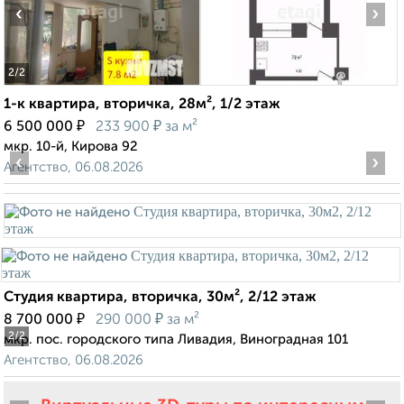
‹
›
2
/2
1-к квартира, вторичка, 28м², 1/2 этаж
₽
₽
6 500 000
233 900
за м²
мкр. 10-й, Кирова 92
‹
›
Агентство, 06.08.2026
Студия квартира, вторичка, 30м², 2/12 этаж
₽
₽
8 700 000
290 000
за м²
2
/2
мкр. пос. городского типа Ливадия, Виноградная 101
Агентство, 06.08.2026