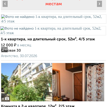
‹
›
местам
1-к квартира, на длительный срок, 52м², 4/5 этаж
₽
12 000
в месяц
2
/4
Садовая 30
Агентство, 30.07.2026
8
Комната в 2-к квартире, 12м², 2/5 этаж