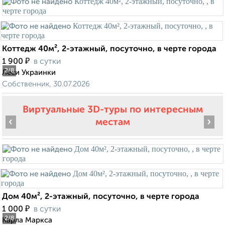
Коттедж 40м², 2-этажный, посуточно, в черте города
₽
1 900
в сутки
2
/8
Леси Украинки
Собственник, 30.07.2026
Виртуальные 3D-туры по интересным
‹
›
местам
Дом 40м², 2-этажный, посуточно, в черте города
₽
1 000
в сутки
2
/8
Карла Маркса