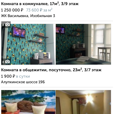
Комната в коммуналке, 17м², 3/9 этаж
₽
₽
1 250 000
73 600
за м²
ЖК Васильевка, Изобильная 3
8
8
Комната в общежитии, посуточно, 23м², 3/7 этаж
₽
1 900
в сутки
Алупкинское шоссе 19Б