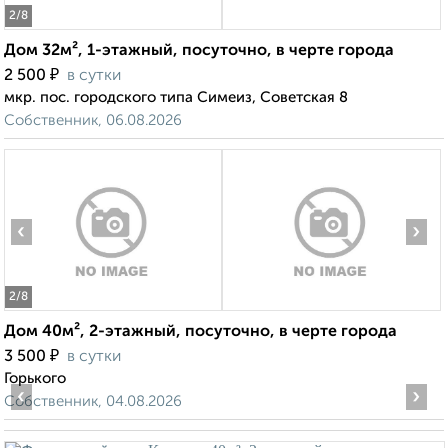
2
/8
Дом 32м², 1-этажный, посуточно, в черте города
₽
2 500
в сутки
мкр. пос. городского типа Симеиз, Советская 8
Собственник, 06.08.2026
‹
›
2
/8
Дом 40м², 2-этажный, посуточно, в черте города
₽
3 500
в сутки
Горького
‹
›
Собственник, 04.08.2026