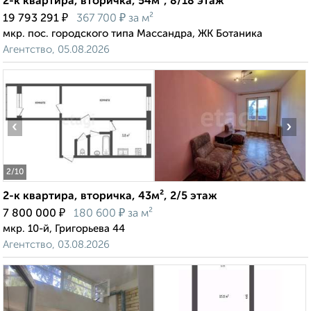
2-к квартира, вторичка, 54м², 8/18 этаж
₽
₽
19 793 291
367 700
за м²
мкр. пос. городского типа Массандра, ЖК Ботаника
Агентство, 05.08.2026
‹
›
2
/10
2-к квартира, вторичка, 43м², 2/5 этаж
₽
₽
7 800 000
180 600
за м²
мкр. 10-й, Григорьева 44
Агентство, 03.08.2026