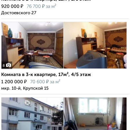
₽
₽
920 000
76 700
за м²
Достоевского 27
8
Комната в 3-к квартире, 17м², 4/5 этаж
₽
₽
1 200 000
70 600
за м²
мкр. 10-й, Крупской 15