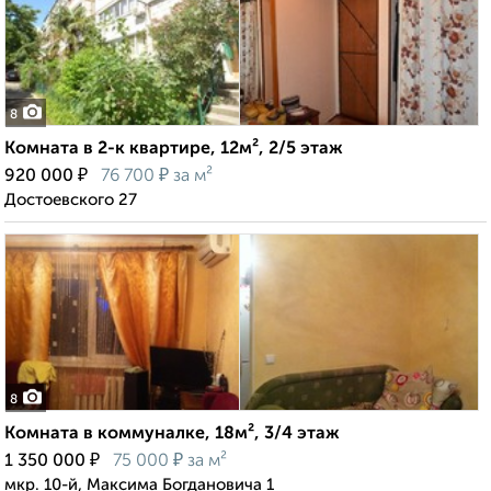
8
Комната в 2-к квартире, 12м², 2/5 этаж
₽
₽
920 000
76 700
за м²
Достоевского 27
8
Комната в коммуналке, 18м², 3/4 этаж
₽
₽
1 350 000
75 000
за м²
мкр. 10-й, Максима Богдановича 1