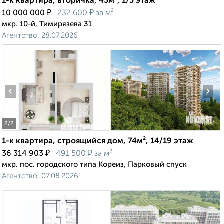
1-к квартира, вторичка, 43м², 1/5 этаж
₽
₽
10 000 000
232 600
за м²
мкр. 10-й, Тимирязева 31
Агентство, 28.07.2026
‹
›
2
/2
1-к квартира, строящийся дом, 74м², 14/19 этаж
₽
₽
36 314 903
491 500
за м²
мкр. пос. городского типа Кореиз, Парковый спуск
Агентство, 07.08.2026