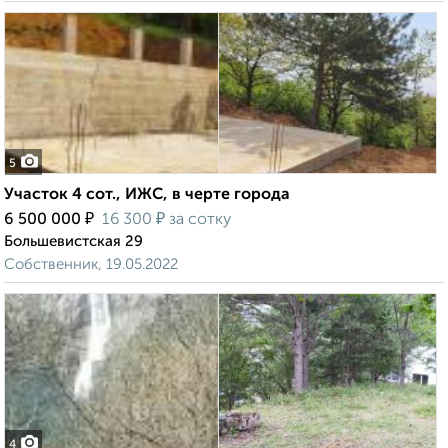
5
Участок 4 сот., ИЖС, в черте города
₽
₽
6 500 000
16 300
за сотку
Большевистская 29
Собственник, 19.05.2022
4