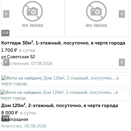
‹
›
2
/8
Коттедж 30м², 1-этажный, посуточно, в черте города
₽
1 700
в сутки
ул Советская 52
‹
›
Собственник, 07.08.2026
Дом 120м², 2-этажный, посуточно, в черте города
₽
8 000
в сутки
2
/8
Виноградная
Агентство, 06.08.2026