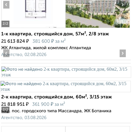
‹
›
2
/2
1-к квартира, строящийся дом, 57м², 2/8 этаж
₽
₽
21 613 824
381 600
за м²
ЖК Атлантида, жилой комплекс Атлантида
‹
›
Агентство, 02.08.2026
2-к квартира, строящийся дом, 60м², 3/15 этаж
₽
₽
21 818 951
361 900
за м²
2
/2
мкр. пос. городского типа Массандра, ЖК Ботаника
Агентство, 03.08.2026