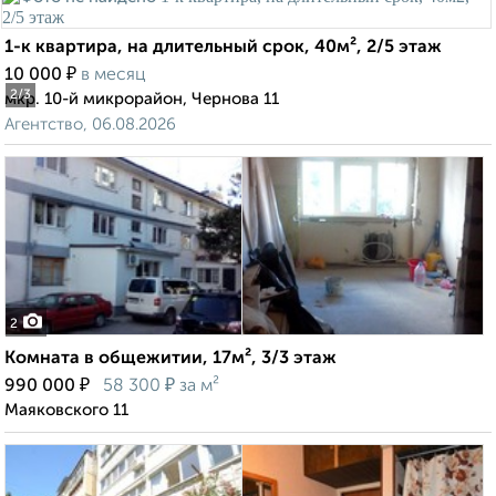
1-к квартира, на длительный срок, 40м², 2/5 этаж
₽
10 000
в месяц
2
/3
мкр. 10-й микрорайон, Чернова 11
Агентство, 06.08.2026
2
Комната в общежитии, 17м², 3/3 этаж
₽
₽
990 000
58 300
за м²
Маяковского 11