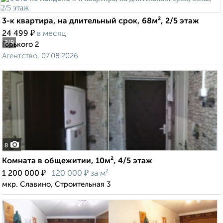
3-к квартира, на длительный срок, 68м², 2/5 этаж
₽
24 499
в месяц
2
/9
Горького 2
Агентство, 07.08.2026
8
Комната в общежитии, 10м², 4/5 этаж
₽
₽
1 200 000
120 000
за м²
мкр. Славино, Строительная 3