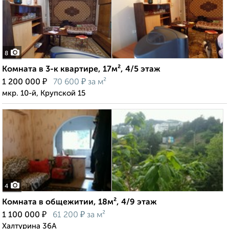
8
Комната в 3-к квартире, 17м², 4/5 этаж
₽
₽
1 200 000
70 600
за м²
мкр. 10-й, Крупской 15
4
Комната в общежитии, 18м², 4/9 этаж
₽
₽
1 100 000
61 200
за м²
Халтурина 36А