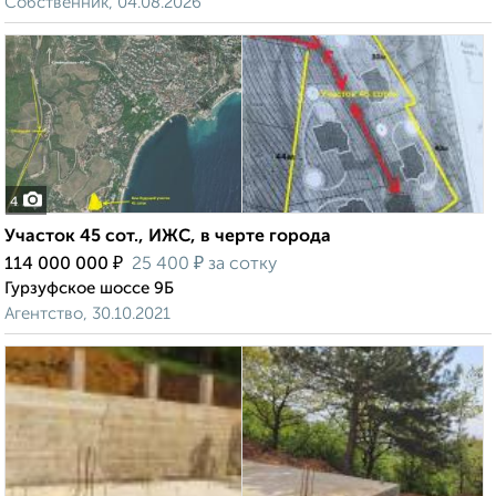
Собственник, 04.08.2026
4
Участок 45 сот., ИЖС, в черте города
₽
₽
114 000 000
25 400
за сотку
Гурзуфское шоссе 9Б
Агентство, 30.10.2021