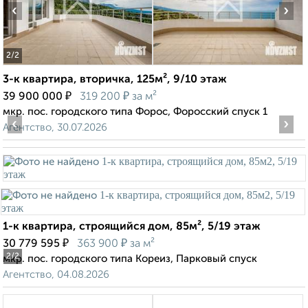
‹
›
2
/2
3-к квартира, вторичка, 125м², 9/10 этаж
₽
₽
39 900 000
319 200
за м²
мкр. пос. городского типа Форос, Форосский спуск 1
‹
›
Агентство, 30.07.2026
1-к квартира, строящийся дом, 85м², 5/19 этаж
₽
₽
30 779 595
363 900
за м²
2
/2
мкр. пос. городского типа Кореиз, Парковый спуск
Агентство, 04.08.2026