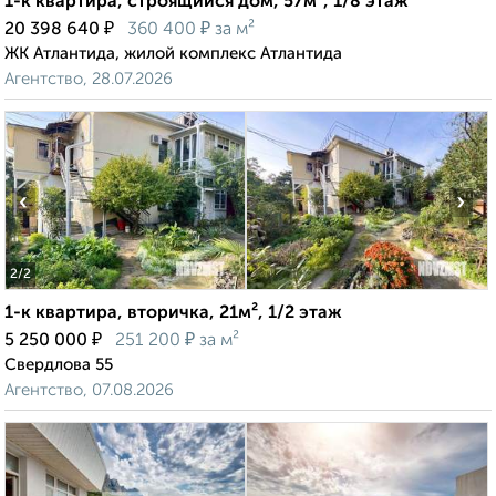
1-к квартира, строящийся дом, 57м², 1/8 этаж
₽
₽
20 398 640
360 400
за м²
ЖК Атлантида, жилой комплекс Атлантида
Агентство, 28.07.2026
‹
›
2
/2
1-к квартира, вторичка, 21м², 1/2 этаж
₽
₽
5 250 000
251 200
за м²
Свердлова 55
Агентство, 07.08.2026