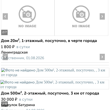
‹
›
2
/7
Дом 20м², 1-этажный, посуточно, в черте города
₽
1 800
в сутки
Ленинградская
‹
›
Собственник, 01.08.2026
Дом 500м², 2-этажный, посуточно, 3 км от города
₽
30 000
в сутки
2
/8
переулок Батурина