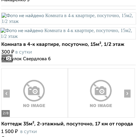
Комната в 4-к квартире, посуточно, 15м², 1/2 этаж
₽
300
в сутки
переулок Свердлова 6
7
‹
›
2
/8
Коттедж 35м², 2-этажный, посуточно, 17 км от города
₽
1 500
в сутки