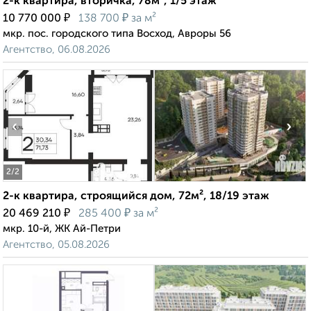
2-к квартира, вторичка, 78м², 1/5 этаж
₽
₽
10 770 000
138 700
за м²
мкр. пос. городского типа Восход, Авроры 56
Агентство, 06.08.2026
‹
›
2
/2
2-к квартира, строящийся дом, 72м², 18/19 этаж
₽
₽
20 469 210
285 400
за м²
мкр. 10-й, ЖК Ай-Петри
Агентство, 05.08.2026