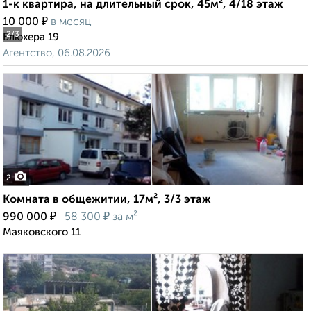
1-к квартира, на длительный срок, 45м², 4/18 этаж
₽
10 000
в месяц
2
/3
Блюхера 19
Агентство, 06.08.2026
2
Комната в общежитии, 17м², 3/3 этаж
₽
₽
990 000
58 300
за м²
Маяковского 11