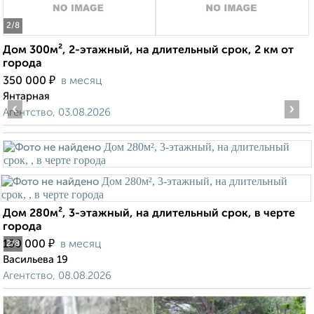
2
/8
Дом 300м², 2-этажный, на длительный срок, 2 км от
города
₽
350 000
в месяц
Янтарная
‹
›
Агентство, 03.08.2026
Дом 280м², 3-этажный, на длительный срок, в черте
города
₽
150 000
в месяц
2
/8
Васильева 19
Агентство, 08.08.2026