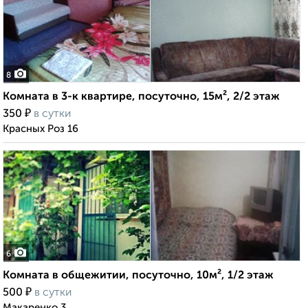
8
Комната в 3-к квартире, посуточно, 15м², 2/2 этаж
₽
350
в сутки
Красных Роз 16
6
Комната в общежитии, посуточно, 10м², 1/2 этаж
₽
500
в сутки
Макаренко 3