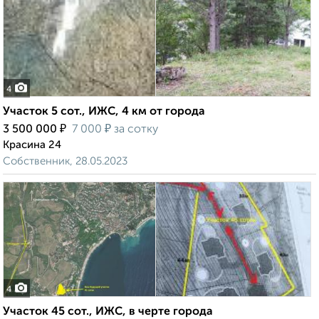
4
Участок 5 сот., ИЖС, 4 км от города
₽
₽
3 500 000
7 000
за сотку
Красина 24
Собственник, 28.05.2023
4
Участок 45 сот., ИЖС, в черте города