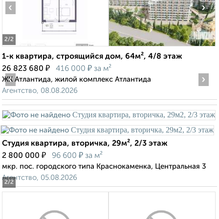
‹
›
2
/2
1-к квартира, строящийся дом, 64м², 4/8 этаж
₽
₽
26 823 680
416 000
за м²
‹
›
ЖК Атлантида, жилой комплекс Атлантида
Агентство, 08.08.2026
Студия квартира, вторичка, 29м², 2/3 этаж
₽
₽
2 800 000
96 600
за м²
мкр. пос. городского типа Краснокаменка, Центральная 3
Агентство, 05.08.2026
2
/2