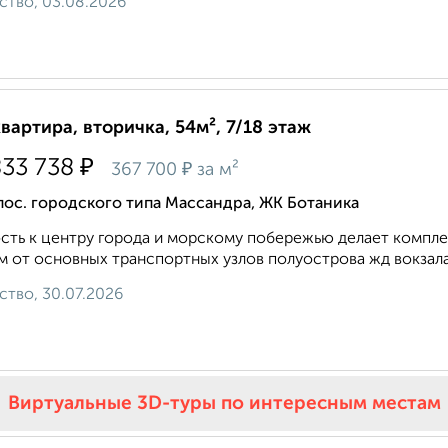
ство, 03.08.2026
квартира, вторичка, 54м², 7/18 этаж
₽
833 738
₽
367 700
за м²
пос. городского типа Массандра, ЖК Ботаника
сть к центру города и морскому побережью делает компле
м от основных транспортных узлов полуострова жд вокзала
ство, 30.07.2026
Виртуальные 3D-туры по интересным местам