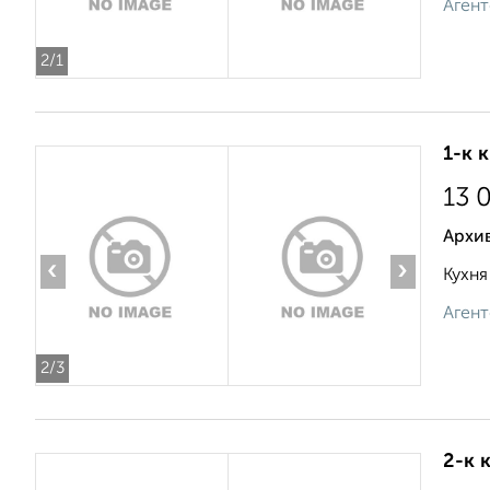
Агент
2
/1
1-к 
13 
Архив
‹
›
Кухня
Агент
2
/3
2-к 