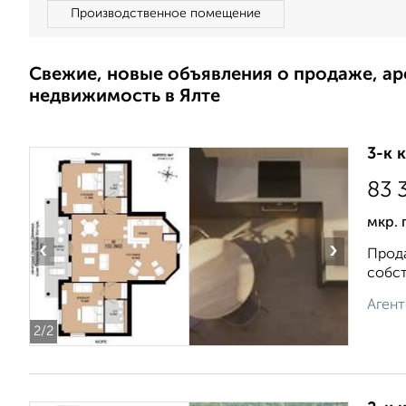
Производственное помещение
Свежие, новые объявления о продаже, а
недвижимость в Ялте
3-к 
83 
мкр. 
‹
›
Прода
собст
Агент
2
/2