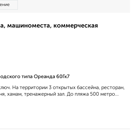
ение
ма, машиноместа, коммерческая
родского типа Ореанда 60Гк7
ключ. На территории 3 открытых бассейна, ресторан,
я, хамам, тренажерный зал. До пляжа 500 метро...