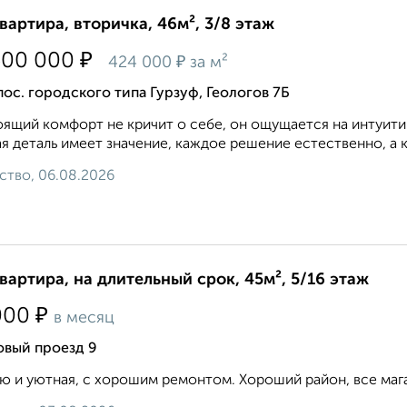
квартира, вторичка, 46м², 3/8 этаж
₽
500 000
₽
424 000
за м²
пос. городского типа Гурзуф, Геологов 7Б
ящий комфорт не кричит о себе, он ощущается на интуитив
я деталь имеет значение, каждое решение естественно, а 
ство, 06.08.2026
квартира, на длительный срок, 45м², 5/16 этаж
₽
000
в месяц
овый проезд 9
ю и уютная, с хорошим ремонтом. Хороший район, все мага