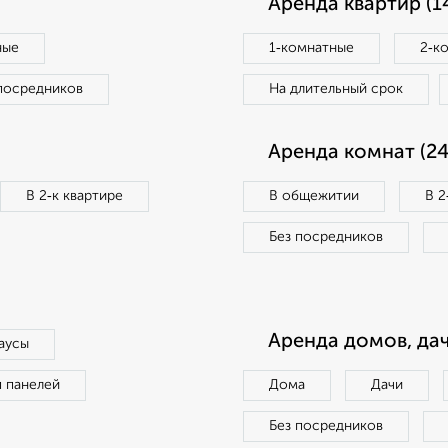
Аренда квартир (1
ные
1‑комнатные
2‑к
посредников
На длительный срок
Аренда комнат (24
В 2‑к квартире
В общежитии
В 2
Без посредников
Аренда домов, дач
аусы
п панелей
Дома
Дачи
Без посредников