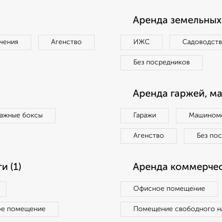
Аренда земельных 
чения
Агенство
ИЖС
Садоводст
Без посредников
Аренда гаржей, м
ражные боксы
Гаражи
Машиноме
Агенство
Без по
 (1)
Аренда коммерчес
Офисное помещение
ое помещение
Помещение свободного н