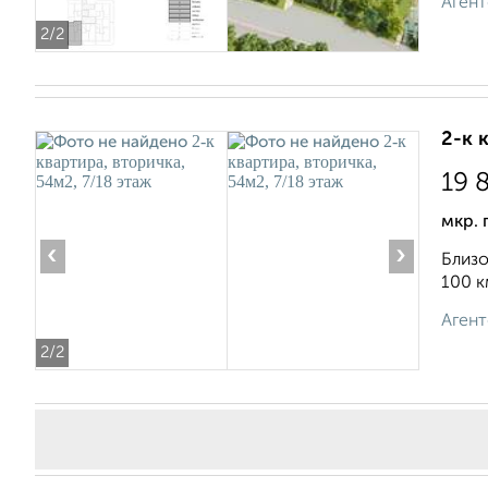
Агент
2
/2
2-к 
19 
мкр. 
‹
›
Близо
100 к
Агент
2
/2