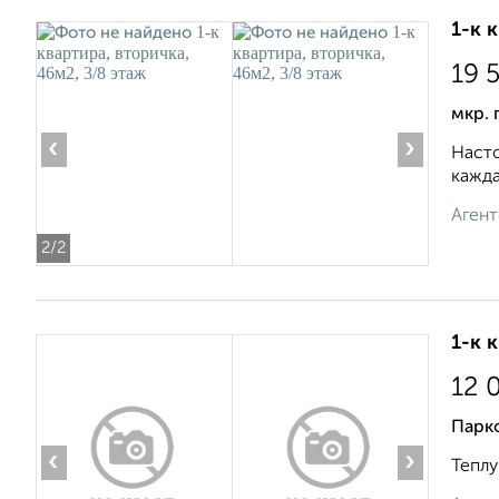
1-к 
19 
мкр. 
‹
›
Насто
кажда
Агент
2
/2
1-к 
12 
Парк
‹
›
Теплу