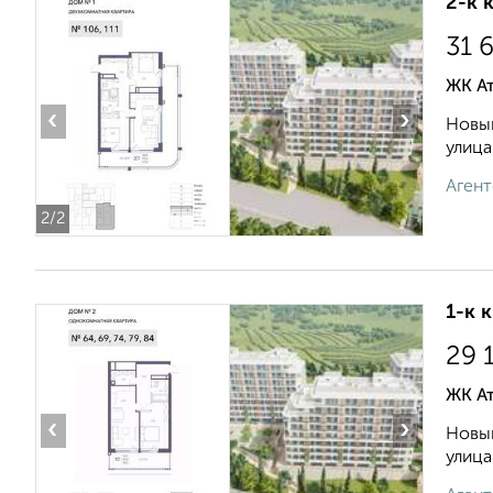
2-к 
31 
ЖК А
‹
›
Новый
улица
Агент
2
/2
1-к 
29 
ЖК А
‹
›
Новый
улица