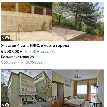
5
Участок 4 сот., ИЖС, в черте города
₽
₽
6 500 000
16 300
за сотку
Большевистская 29
Собственник, 19.05.2022
9