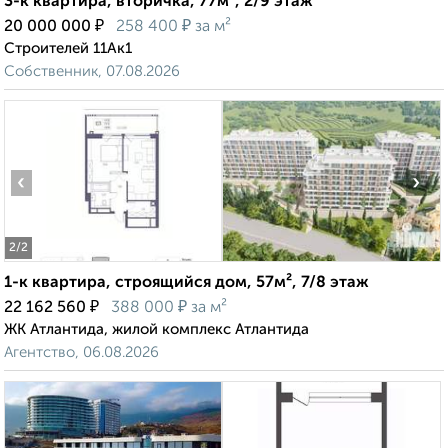
3-к квартира, вторичка, 77м², 2/9 этаж
₽
₽
20 000 000
258 400
за м²
Строителей 11Ак1
Собственник, 07.08.2026
‹
›
2
/2
1-к квартира, строящийся дом, 57м², 7/8 этаж
₽
₽
22 162 560
388 000
за м²
ЖК Атлантида, жилой комплекс Атлантида
Агентство, 06.08.2026