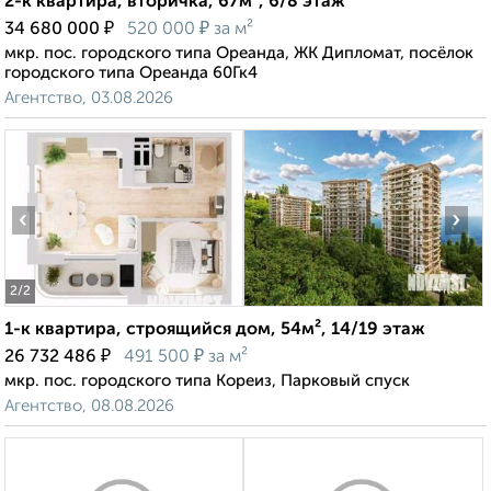
2-к квартира, вторичка, 67м², 6/8 этаж
₽
₽
34 680 000
520 000
за м²
мкр. пос. городского типа Ореанда, ЖК Дипломат, посёлок
городского типа Ореанда 60Гк4
Агентство, 03.08.2026
‹
›
2
/2
1-к квартира, строящийся дом, 54м², 14/19 этаж
₽
₽
26 732 486
491 500
за м²
мкр. пос. городского типа Кореиз, Парковый спуск
Агентство, 08.08.2026