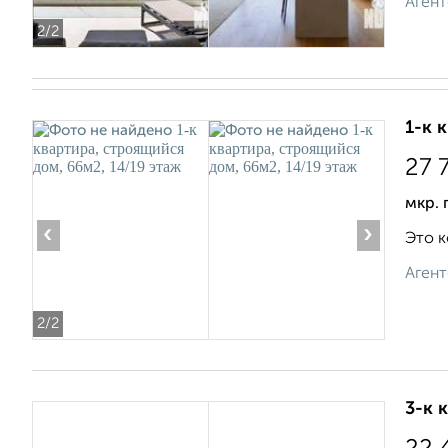
Агент
2
/2
1-к 
27 
мкр. 
‹
›
Это к
Агент
2
/2
3-к 