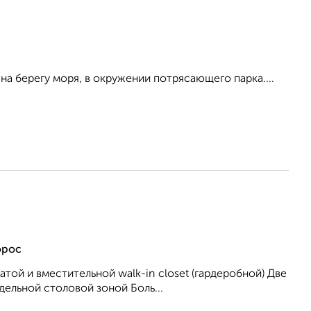
а берегу моря, в окружении потрясающего парка....
орос
той и вместительной walk-in closet (гардеробной) Две
ельной столовой зоной Боль...