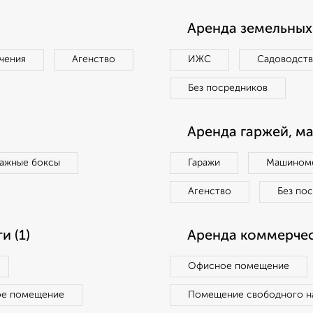
Аренда земельных 
чения
Агенство
ИЖС
Садоводст
Без посредников
Аренда гаржей, м
ражные боксы
Гаражи
Машиноме
Агенство
Без по
 (1)
Аренда коммерчес
Офисное помещение
ое помещение
Помещение свободного н