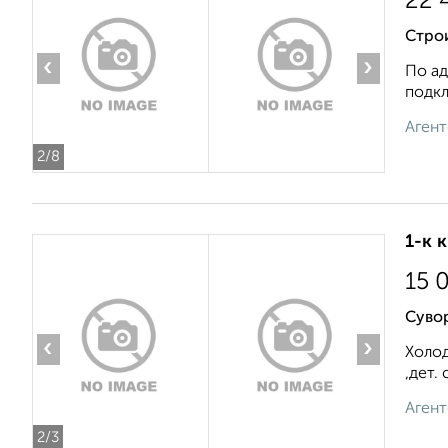
22 
Стро
‹
›
По ад
подкл
Агент
2
/8
1-к 
15 
Суво
‹
›
Холод
,дет.
Агент
2
/3