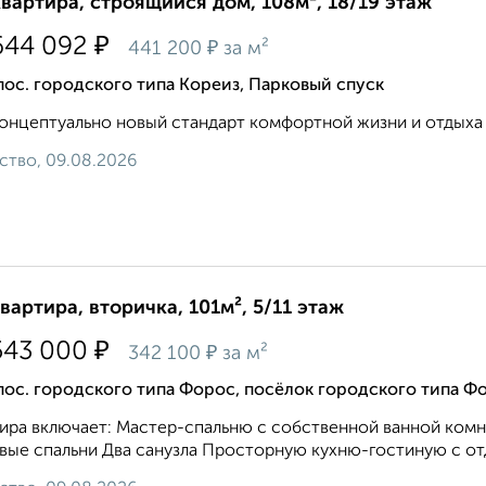
квартира, строящийся дом, 108м², 18/19 этаж
₽
644 092
₽
441 200
за м²
пос. городского типа Кореиз, Парковый спуск
онцептуально новый стандарт комфортной жизни и отдыха н
ство, 09.08.2026
квартира, вторичка, 101м², 5/11 этаж
₽
543 000
₽
342 100
за м²
пос. городского типа Форос, посёлок городского типа Ф
ира включает: Мастер-спальню с собственной ванной комна
вые спальни Два санузла Просторную кухню-гостиную с отд