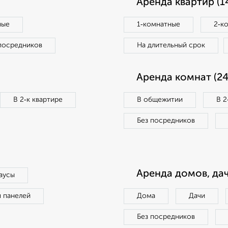
Аренда квартир (1
ные
1‑комнатные
2‑к
посредников
На длительный срок
Аренда комнат (24
В 2‑к квартире
В общежитии
В 2
Без посредников
Аренда домов, дач
аусы
п панелей
Дома
Дачи
Без посредников