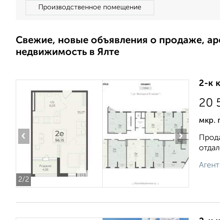
Производственное помещение
Свежие, новые объявления о продаже, а
недвижимость в Ялте
2-к 
20 
мкр. 
‹
›
Прода
отдал
Агент
2
/2