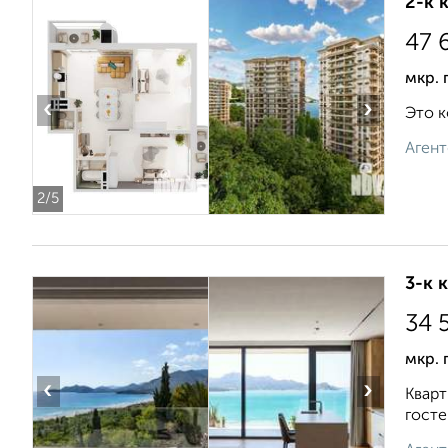
2-к 
47 
мкр. 
‹
›
Это к
Агент
2
/5
3-к 
34 
мкр. 
‹
›
Кварт
госте