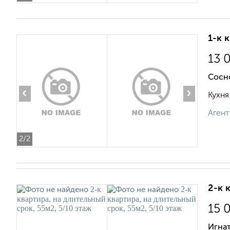
1-к 
13 
Сосн
‹
›
Кухня
Агент
2
/2
2-к 
15 
Игна