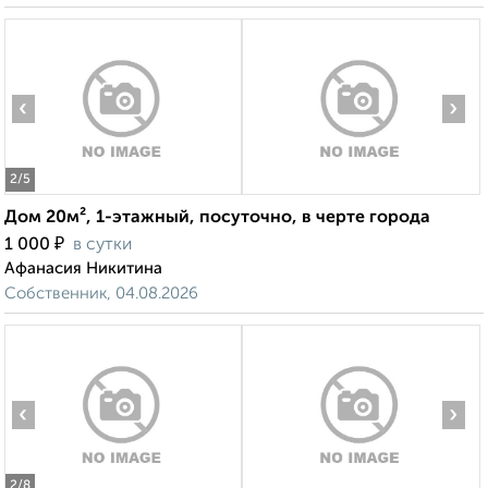
‹
›
2
/5
Дом 20м², 1-этажный, посуточно, в черте города
₽
1 000
в сутки
Афанасия Никитина
Собственник, 04.08.2026
‹
›
2
/8