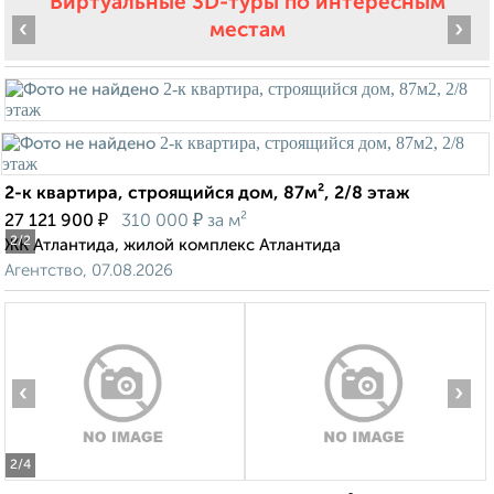
Виртуальные 3D-туры по интересным
‹
›
местам
2-к квартира, строящийся дом, 87м², 2/8 этаж
₽
₽
27 121 900
310 000
за м²
2
/2
ЖК Атлантида, жилой комплекс Атлантида
Агентство, 07.08.2026
‹
›
2
/4