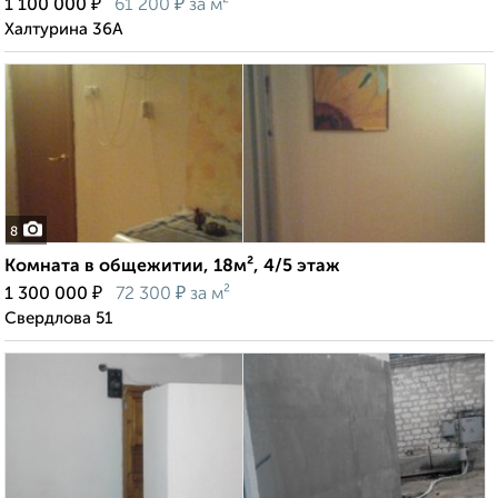
₽
₽
1 100 000
61 200
за м²
Халтурина 36А
8
Комната в общежитии, 18м², 4/5 этаж
₽
₽
1 300 000
72 300
за м²
Свердлова 51