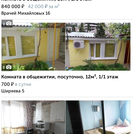
₽
₽
840 000
42 000
за м²
Врачей Михайловых 16
8
8
Комната в общежитии, посуточно, 12м², 1/1 этаж
₽
700
в сутки
Ширяева 5