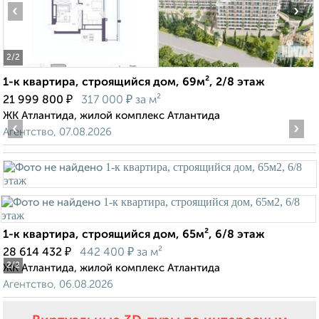
‹
›
2
/2
1-к квартира, строящийся дом, 69м², 2/8 этаж
₽
₽
21 999 800
317 000
за м²
ЖК Атлантида, жилой комплекс Атлантида
‹
›
Агентство, 07.08.2026
1-к квартира, строящийся дом, 65м², 6/8 этаж
₽
₽
28 614 432
442 400
за м²
2
/2
ЖК Атлантида, жилой комплекс Атлантида
Агентство, 06.08.2026