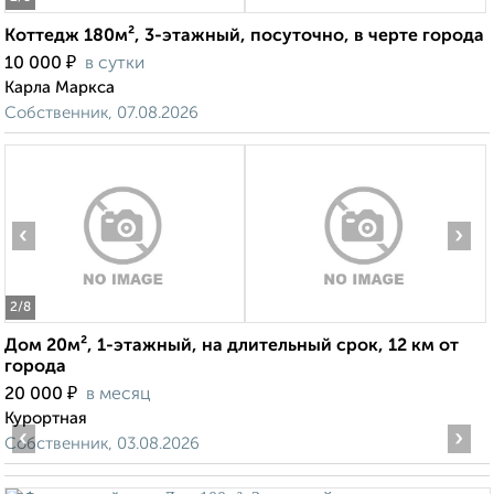
Коттедж 180м², 3-этажный, посуточно, в черте города
₽
10 000
в сутки
Карла Маркса
Собственник, 07.08.2026
‹
›
2
/8
Дом 20м², 1-этажный, на длительный срок, 12 км от
города
₽
20 000
в месяц
Курортная
‹
›
Собственник, 03.08.2026