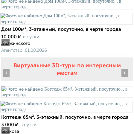
Дом 100м², 3-этажный, посуточно, в черте города
₽
10 000
в сутки
2
/8
Дражинского
Агентство, 01.08.2026
Виртуальные 3D-туры по интересным
‹
›
местам
Коттедж 65м², 3-этажный, посуточно, в черте города
₽
3 000
в сутки
2
/8
Войкова