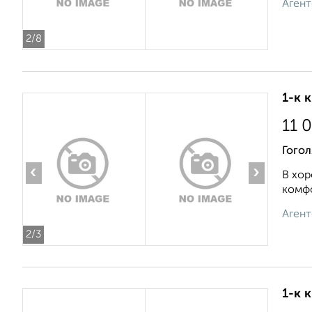
Агент
2
/8
1-к 
11 
Гогол
‹
›
В хор
комфо
Агент
2
/3
1-к 