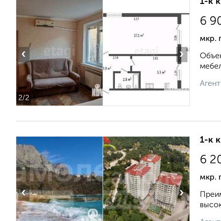
1-к 
6 9
мкр. 
‹
›
Объек
мебел
Агент
2
/2
1-к 
6 2
мкр. 
‹
›
Преим
высок