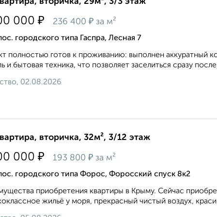
квартира, вторичка, 29м², 3/3 этаж
₽
00 000
₽
236 400
за м²
пос. городского типа Гаспра, Лесная 7
т полностью готов к проживанию: выполнен аккуратный к
ь и бытовая техника, что позволяет заселиться сразу после 
ство, 02.08.2026
квартира, вторичка, 32м², 3/12 этаж
₽
00 000
₽
193 800
за м²
пос. городского типа Форос, Форосский спуск 8к2
ущества приобретения квартиры в Крыму. Сейчас приобрес
оклассное жильё у моря, прекрасный чистый воздух, краси