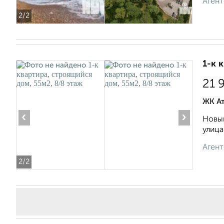
Агент
2
/2
1-к 
21 
ЖК А
‹
›
Новый
улица
Агент
2
/2