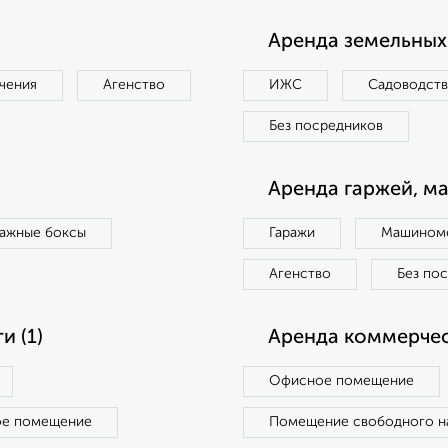
Аренда земельных 
чения
Агенство
ИЖС
Садоводст
Без посредников
Аренда гаржей, м
ражные боксы
Гаражи
Машиноме
Агенство
Без по
 (1)
Аренда коммерчес
Офисное помещение
ое помещение
Помещение свободного н