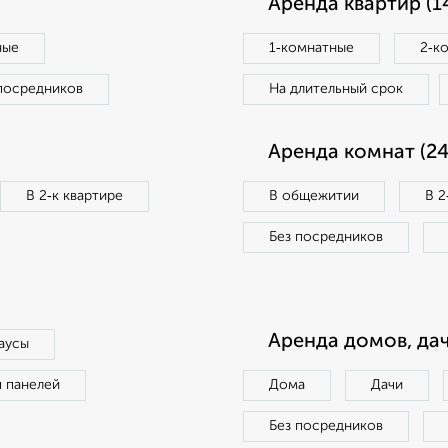
Аренда квартир (1
ные
1‑комнатные
2‑к
посредников
На длительный срок
Аренда комнат (24
В 2‑к квартире
В общежитии
В 2
Без посредников
Аренда домов, дач
аусы
п панелей
Дома
Дачи
Без посредников