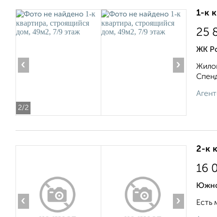
1-к 
25 
ЖК Ро
‹
›
Жилой
Спенд
Агент
2
/2
2-к 
16 
Южно
‹
›
Есть 