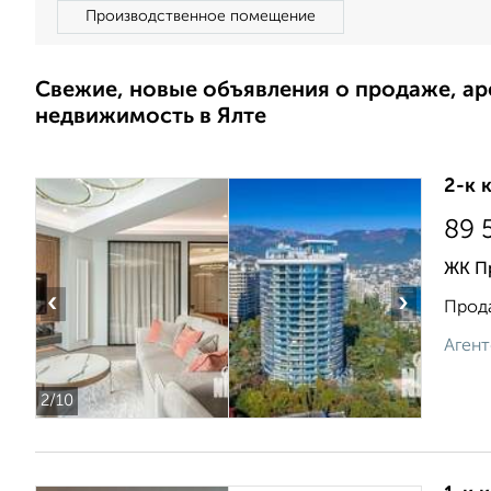
Производственное помещение
Свежие, новые объявления о продаже, а
недвижимость в Ялте
2-к 
89 
ЖК П
‹
›
Прода
Агент
2
/10