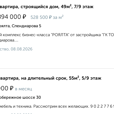
квартира, строящийся дом, 49м², 7/9 этаж
₽
894 000
₽
528 500
за м²
ялта, Спендиарова 5
 комплекс бизнес-класса "РОЯЛТА" от застройщика "ГК ТО
иарова....
ство, 08.08.2026
квартира, на длительный срок, 55м², 5/9 этаж
₽
000
в месяц
бережное шоссе 30
мебель и техника. Рассмотрим всех желающих. 9 0 2 2 7 7 6 9 