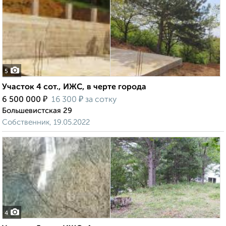
5
Участок 4 сот., ИЖС, в черте города
₽
₽
6 500 000
16 300
за сотку
Большевистская 29
Собственник, 19.05.2022
4