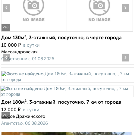
‹
›
2
/8
Дом 130м², 3-этажный, посуточно, в черте города
₽
10 000
в сутки
Массандровская
‹
›
Собственник, 01.08.2026
Дом 180м², 3-этажный, посуточно, 7 км от города
₽
12 000
в сутки
2
/8
шоссе Дражинского
Агентство, 06.08.2026