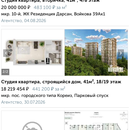
Студия квартира, вторичка, 41м², 4/8 этаж
₽
₽
20 000 000
483 100
за м²
мкр. 10-й, ЖК Резиденция Дарсан, Войкова 39Ак1
Агентство, 04.08.2026
‹
›
2
/2
Студия квартира, строящийся дом, 41м², 18/19 этаж
₽
₽
18 219 454
441 200
за м²
мкр. пос. городского типа Кореиз, Парковый спуск
Агентство, 30.07.2026