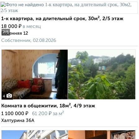
1-к квартира, на длительный срок, 30м², 2/5 этаж
₽
18 000
в месяц
2
/5
Весенняя 12
Собственник, 02.08.2026
4
Комната в общежитии, 18м², 4/9 этаж
₽
₽
1 100 000
61 200
за м²
Халтурина 36А