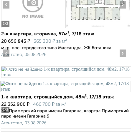
‹
›
2
/2
2-к квартира, вторичка, 57м², 7/18 этаж
₽
₽
20 656 843
365 300
за м²
мкр. пос. городского типа Массандра, ЖК Ботаника
‹
›
Агентство, 05.08.2026
1-к квартира, строящийся дом, 48м², 17/18 этаж
₽
₽
22 352 900
466 700
за м²
2
/2
ЖК Приморский парк имени Гагарина, квартал Приморский
парк имени Гагарина 9
Агентство, 03.08.2026