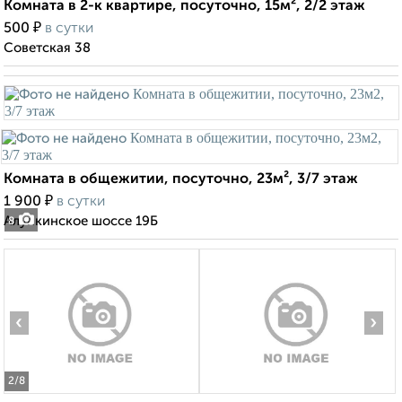
Комната в 2-к квартире, посуточно, 15м², 2/2 этаж
₽
500
в сутки
Советская 38
Комната в общежитии, посуточно, 23м², 3/7 этаж
₽
1 900
в сутки
Алупкинское шоссе 19Б
8
‹
›
2
/8