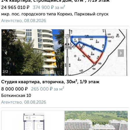
1-к квартира, строящийся дом, 67м², 7/19 этаж
₽
₽
24 965 010
374 900
за м²
мкр. пос. городского типа Кореиз, Парковый спуск
Агентство, 08.08.2026
‹
›
2
/2
Студия квартира, вторичка, 30м², 1/9 этаж
₽
₽
8 000 000
265 000
за м²
Боткинская 10
Агентство, 08.08.2026