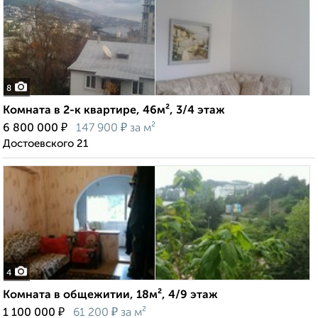
8
Комната в 2-к квартире, 46м², 3/4 этаж
₽
₽
6 800 000
147 900
за м²
Достоевского 21
4
Комната в общежитии, 18м², 4/9 этаж
₽
₽
1 100 000
61 200
за м²