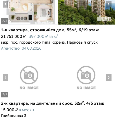
‹
›
2
/5
1-к квартира, строящийся дом, 55м², 6/19 этаж
₽
₽
21 751 000
397 000
за м²
мкр. пос. городского типа Кореиз, Парковый спуск
Агентство, 04.08.2026
‹
›
2
/2
2-к квартира, на длительный срок, 52м², 4/5 этаж
₽
15 000
в месяц
Грибоедова 3