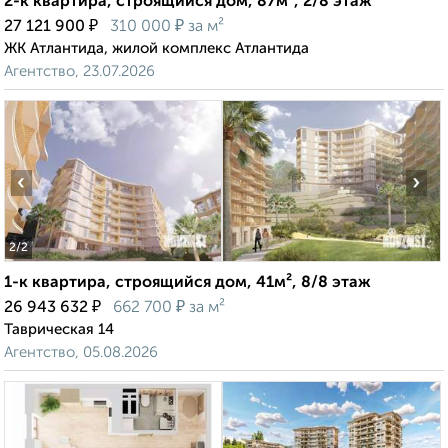
2-к квартира, строящийся дом, 87м², 2/8 этаж
₽
₽
27 121 900
310 000
за м²
ЖК Атлантида, жилой комплекс Атлантида
Агентство, 23.07.2026
‹
›
2
/2
1-к квартира, строящийся дом, 41м², 8/8 этаж
₽
₽
26 943 632
662 700
за м²
Таврическая 14
Агентство, 05.08.2026