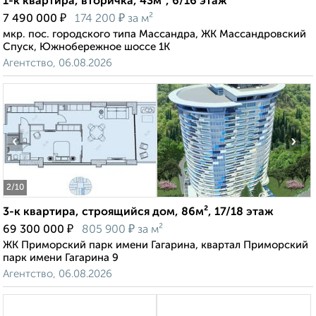
1-к квартира, вторичка, 43м², 6/16 этаж
₽
₽
7 490 000
174 200
за м²
мкр. пос. городского типа Массандра, ЖК Массандровский
Спуск, Южнобережное шоссе 1К
Агентство, 06.08.2026
‹
›
2
/10
3-к квартира, строящийся дом, 86м², 17/18 этаж
₽
₽
69 300 000
805 900
за м²
ЖК Приморский парк имени Гагарина, квартал Приморский
парк имени Гагарина 9
Агентство, 06.08.2026