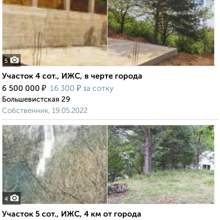
5
Участок 4 сот., ИЖС, в черте города
₽
₽
6 500 000
16 300
за сотку
Большевистская 29
Собственник, 19.05.2022
4
Участок 5 сот., ИЖС, 4 км от города