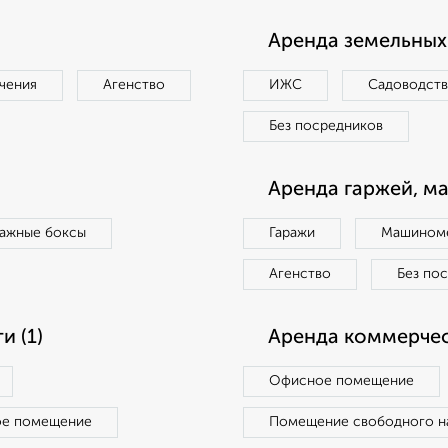
Аренда земельных 
чения
Агенство
ИЖС
Садоводст
Без посредников
Аренда гаржей, м
ражные боксы
Гаражи
Машиноме
Агенство
Без по
 (1)
Аренда коммерчес
Офисное помещение
ое помещение
Помещение свободного н