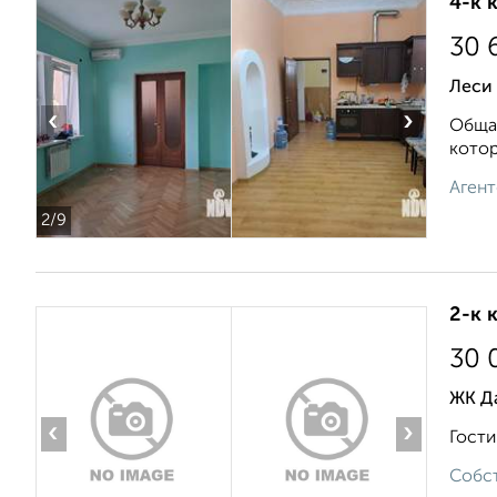
4-к 
30 
Леси 
‹
›
Общая
котор
Агент
2
/9
2-к 
30 
ЖК Д
‹
›
Гости
Собст