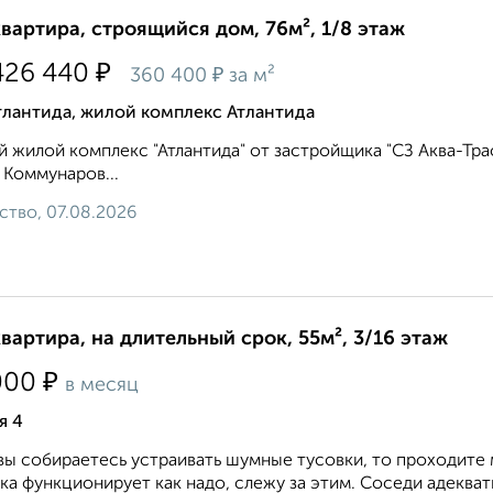
квартира, строящийся дом, 76м², 1/8 этаж
₽
426 440
₽
360 400
за м²
тлантида, жилой комплекс Атлантида
 жилой комплекс "Атлантида" от застройщика "СЗ Аква-Тра
 Коммунаров...
ство, 07.08.2026
квартира, на длительный срок, 55м², 3/16 этаж
₽
000
в месяц
я 4
вы собираетесь устраивать шумные тусовки, то проходите 
ка функционирует как надо, слежу за этим. Соседи адекватн