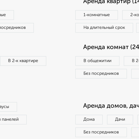
Аренда квартир (1
ные
1‑комнатные
2‑к
посредников
На длительный срок
Аренда комнат (24
В 2‑к квартире
В общежитии
В 2
Без посредников
Аренда домов, дач
аусы
п панелей
Дома
Дачи
Без посредников