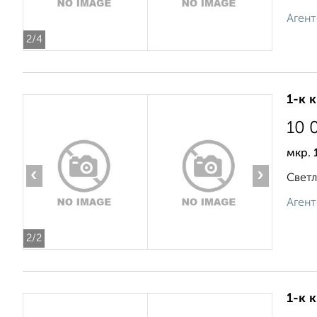
Агент
2
/4
1-к 
10 
мкр. 
‹
›
Светл
Агент
2
/2
1-к 