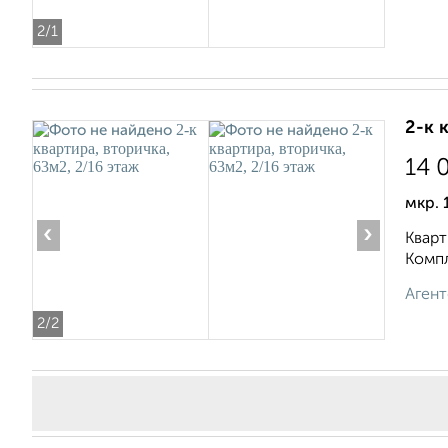
2
/1
2-к 
14 
мкр. 
‹
›
Кварт
Компл
Агент
2
/2