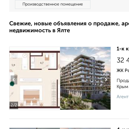
Производственное помещение
Свежие, новые объявления о продаже, а
недвижимость в Ялте
1-к 
32 
ЖК Ро
‹
›
Прода
Крым 
Агент
2
/2