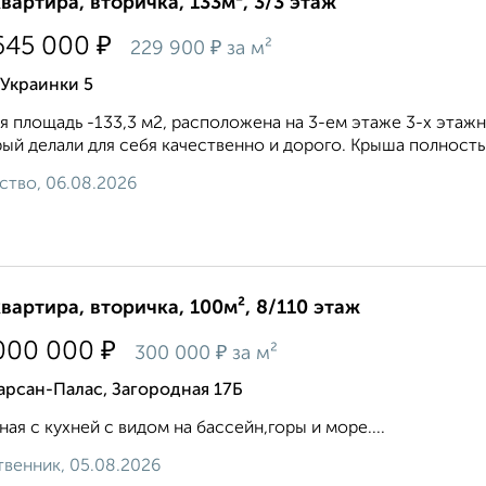
квартира, вторичка, 133м², 3/3 этаж
₽
645 000
₽
229 900
за м²
Украинки 5
 площадь -133,3 м2, расположена на 3-ем этаже 3-х этажн
ый делали для себя качественно и дорого. Крыша полностью
ство, 06.08.2026
квартира, вторичка, 100м², 8/110 этаж
₽
000 000
₽
300 000
за м²
арсан-Палас, Загородная 17Б
ная с кухней с видом на бассейн,горы и море....
венник, 05.08.2026