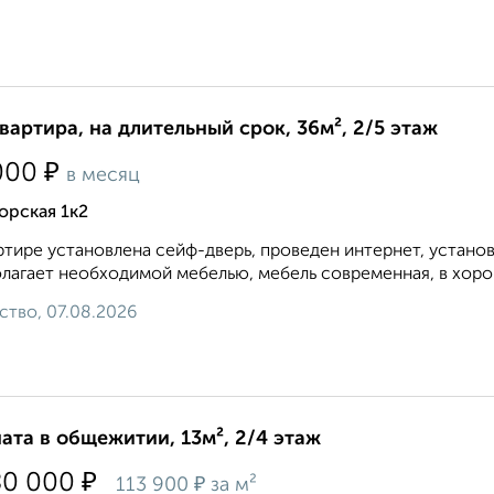
квартира, на длительный срок, 36м², 2/5 этаж
₽
000
в месяц
орская 1к2
ртире установлена сейф-дверь, проведен интернет, устано
лагает необходимой мебелью, мебель современная, в хорош
ство, 07.08.2026
ата в общежитии, 13м², 2/4 этаж
₽
80 000
₽
113 900
за м²