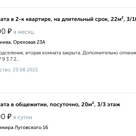
ата в 2-к квартире, на длительный срок, 22м², 3/1
₽
00
в месяц
нива, Ореховая 23А
одселения, вторая комната закрыта. Дополнительно оплачив
 9 3 7 2...
ство, 23.08.2022
ата в общежитии, посуточно, 20м², 3/3 этаж
₽
00
в сутки
имира Луговского 16