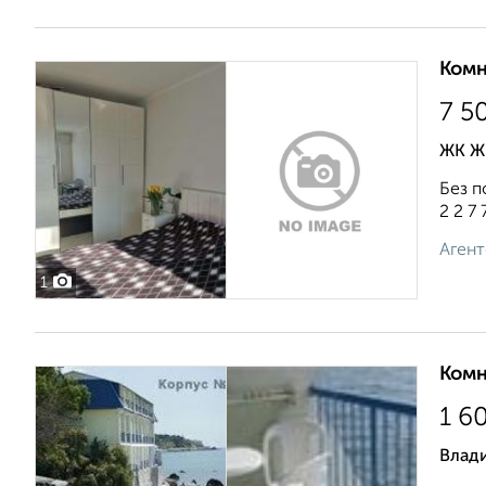
Комн
7 5
ЖК Ж
Без п
2 2 7 7
Агент
1
Комн
1 6
Влад