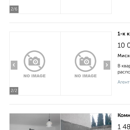
2
/6
1-к 
10 
Мисх
‹
›
В ква
распо
Агент
2
/2
Комн
1 4