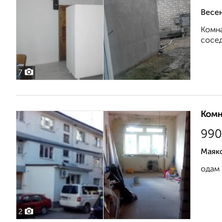
Весе
Комна
сосед
7
Комн
990
Маяко
одам 
2