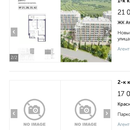
1-к 
21 
ЖК А
‹
›
Новый
улица
Агент
2
/2
2-к 
17 
Крас
‹
›
Парко
Агент