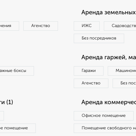
Аренда земельных 
чения
Агенство
ИЖС
Садоводст
Без посредников
Аренда гаржей, м
ражные боксы
Гаражи
Машиноме
Агенство
Без по
 (1)
Аренда коммерчес
Офисное помещение
ое помещение
Помещение свободного н