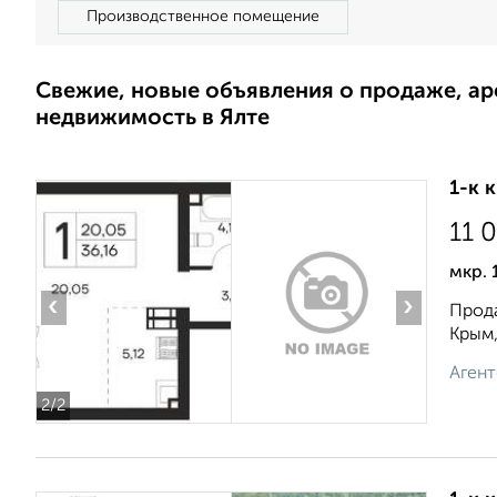
Производственное помещение
Свежие, новые объявления о продаже, а
недвижимость в Ялте
1-к 
11 
мкр. 
‹
›
Прода
Крым,
Агент
2
/2