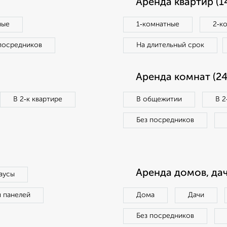
Аренда квартир (1
ные
1‑комнатные
2‑к
посредников
На длительный срок
Аренда комнат (24
В 2‑к квартире
В общежитии
В 2
Без посредников
Аренда домов, дач
аусы
п панелей
Дома
Дачи
Без посредников