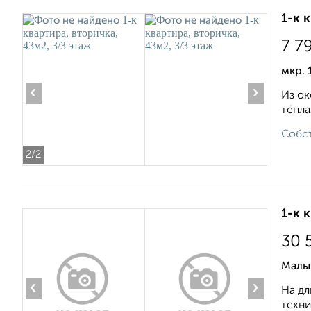
1-к 
7 7
мкр. 
‹
›
Из ок
тёпла
Собст
2
/2
1-к 
30 
Малы
‹
›
На дл
техни