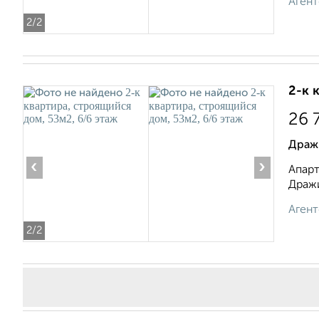
Агент
2
/2
2-к 
26 
Драж
‹
›
Апарт
Дражи
Агент
2
/2