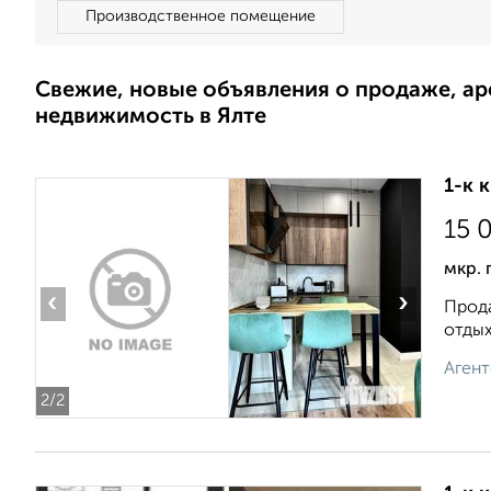
Производственное помещение
Свежие, новые объявления о продаже, а
недвижимость в Ялте
1-к 
15 
мкр. 
‹
›
Прода
отдых
Агент
2
/2