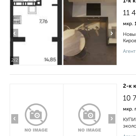
1-к 
11 
мкр. 
‹
›
Новый
Киров
Агент
2
/2
2-к 
10 
мкр. 
‹
›
КУПИ
эколо