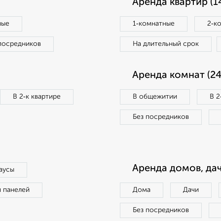
Аренда квартир (1
ные
1‑комнатные
2‑к
посредников
На длительный срок
Аренда комнат (24
В 2‑к квартире
В общежитии
В 2
Без посредников
Аренда домов, дач
аусы
п панелей
Дома
Дачи
Без посредников