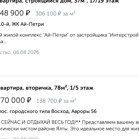
квартира, строящийся дом, 37м², 17/19 этаж
₽
448 900
₽
306 100
за м²
10-й, ЖК Ай-Петри
 жилой комплекс "Ай-Петри" от застройщика "Интерстрой"
а...
ство, 06.08.2026
квартира, вторичка, 78м², 1/5 этаж
₽
770 000
₽
138 700
за м²
пос. городского типа Восход, Авроры 56
 СЕЙЧАС И ОТДЫХАЙ ВЕСЬ ГОД!** Представляем вашему вн
гически чистом районе Ялты. Это идеальное место для жизн