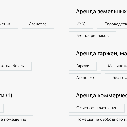
Аренда земельных 
чения
Агенство
ИЖС
Садоводст
Без посредников
Аренда гаржей, м
ражные боксы
Гаражи
Машиноме
Агенство
Без по
 (1)
Аренда коммерчес
Офисное помещение
ое помещение
Помещение свободного н