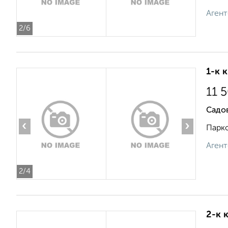
Агент
2
/6
1-к 
11 
Садов
‹
›
Парко
Агент
2
/4
2-к 