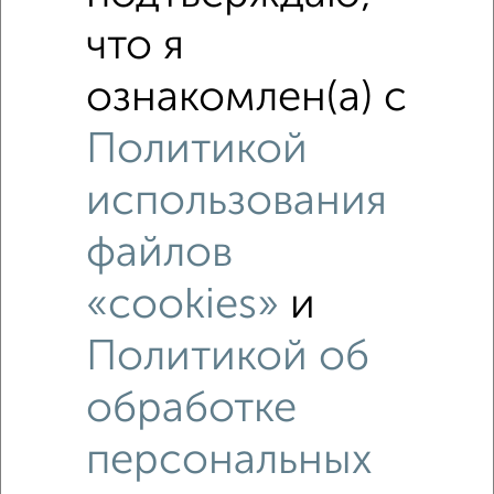
Это предложение
Средняя цена по городу
что я
ознакомлен(а) с
Похожие предложения рядом
Студии квартиры недалеко от Боткинская 10
Политикой
использования
файлов
«cookies»
и
Политикой об
обработке
персональных