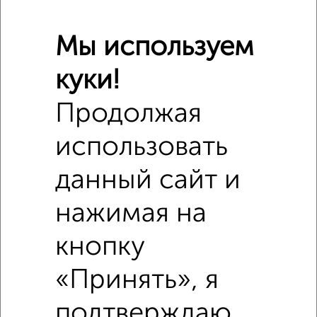
Мы используем
куки!
Продолжая
Сравнение средних цен
использовать
Студия квартиры с похожей площадью ±10%
данный сайт и
₽
7 760 000
нажимая на
₽
8 000 000
кнопку
₽
«Принять», я
7 760 000
подтверждаю,
Средняя цена район