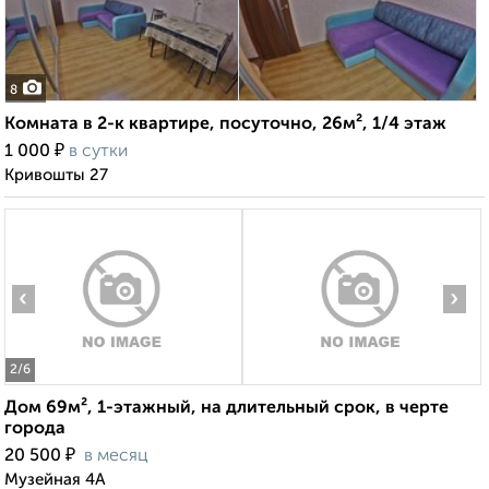
8
Комната в 2-к квартире, посуточно, 26м², 1/4 этаж
₽
1 000
в сутки
Кривошты 27
‹
›
2
/6
Дом 69м², 1-этажный, на длительный срок, в черте
города
₽
20 500
в месяц
Музейная 4А